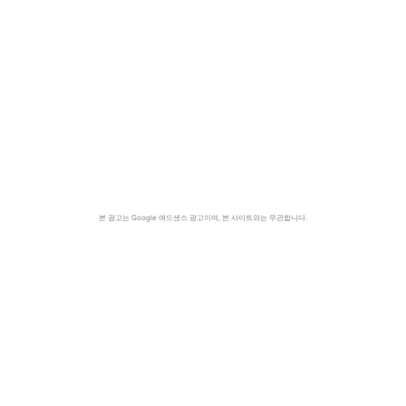
본 광고는 Google 애드센스 광고이며, 본 사이트와는 무관합니다.