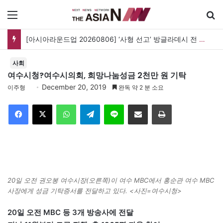
메뉴
[아시아라운드업 20260806] ‘사형 선고’ 방글라데시 전 총리, 도피국 인도서 연설
사회
여수시청?여수시의회, 희망나눔성금 2천만 원 기탁
December 20, 2019
이주형
완독 약 2 분 소요
Facebook
X
WhatsApp
Telegram
Line
이메일
인쇄
20일 오전 권오봉 여수시장(오른쪽)이 여수 MBC에서 홍순관 여수 MBC
사장에게 성금 기탁증서를 전달하고 있다. <사진=여수시청>
20일 오전 MBC 등 3개 방송사에 전달