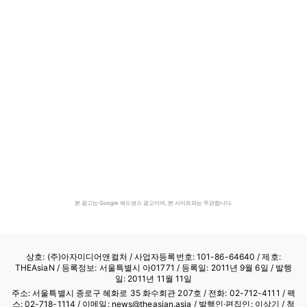
본 광고는 Google 애드센스 광고이며, 본 사이트와는 무관합니다.
상호: (주)아자미디어앤컬처 /
사업자등록번호: 101-86-64640
/ 제호:
THEAsiaN / 등록정보: 서울특별시 아01771 / 등록일: 2011년 9월 6일 / 발행
일: 2011년 11월 11일
주소: 서울특별시 종로구 혜화로 35 화수회관 207호 / 전화: 02-712-4111 /
팩
스: 02-718-1114
/ 이메일: news@theasian.asia / 발행인·편집인: 이상기 / 청