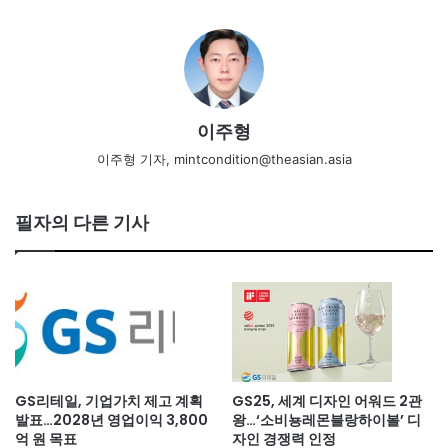
이주형
이주형 기자, mintcondition@theasian.asia
필자의 다른 기사
GS리테일, 기업가치 제고 계획
GS25, 세계 디자인 어워드 2관
발표…2028년 영업이익 3,800
왕…‘소비뇽레몬블랑하이볼’ 디
억 원 목표
자인 경쟁력 인정