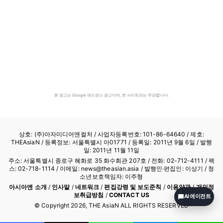
본 광고는 Google 애드센스 광고이며, 본 사이트와는 무관합니다.
상호: (주)아자미디어앤컬처 /
사업자등록번호: 101-86-64640
/ 제호:
THEAsiaN / 등록정보: 서울특별시 아01771 / 등록일: 2011년 9월 6일 / 발행
일: 2011년 11월 11일
주소: 서울특별시 종로구 혜화로 35 화수회관 207호 / 전화: 02-712-4111 /
팩
스: 02-718-1114
/ 이메일: news@theasian.asia / 발행인·편집인: 이상기 / 청
소년보호책임자: 이주형
아시아엔 소개
/
인사말
/
네트워크
/
편집강령 및 보도준칙
/
이용약관
/
개인정
보취급방침
/
CONTACT US
AI 에이전트
© Copyright
2026
, THE AsiaN ALL RIGHTS RESERVED