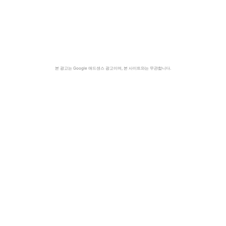
본 광고는 Google 애드센스 광고이며, 본 사이트와는 무관합니다.