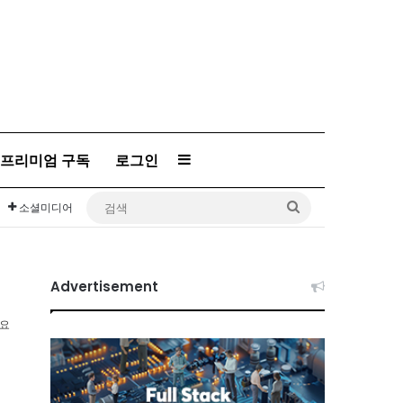
프리미엄 구독
로그인
Sidebar
검
소셜미디어
색
Advertisement
소요