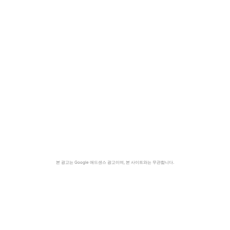
본 광고는 Google 애드센스 광고이며, 본 사이트와는 무관합니다.