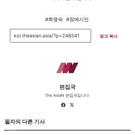
최명숙
장애시인
링크 복사
편집국
The AsiaN 편집국입니다.
Fa
X
ce
bo
필자의 다른 기사
ok