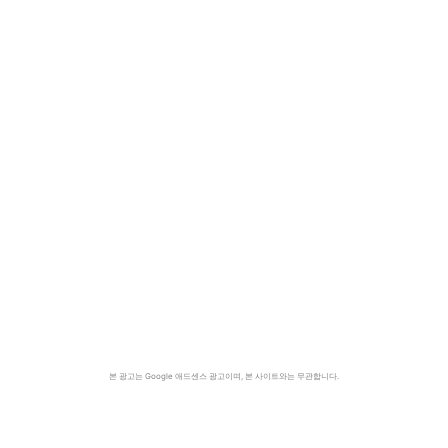
본 광고는 Google 애드센스 광고이며, 본 사이트와는 무관합니다.