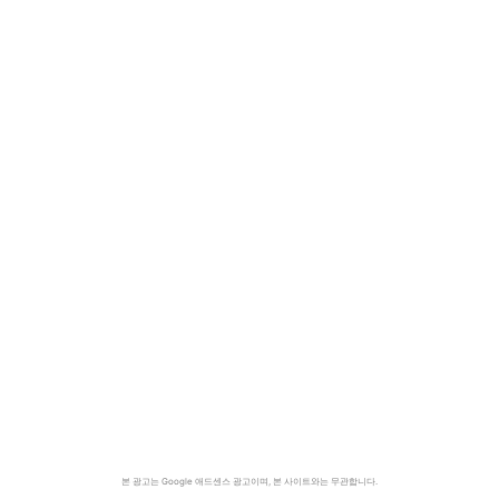
본 광고는 Google 애드센스 광고이며, 본 사이트와는 무관합니다.