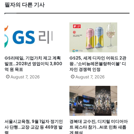
필자의 다른 기사
GS리테일, 기업가치 제고 계획
GS25, 세계 디자인 어워드 2관
발표…2028년 영업이익 3,800
왕…‘소비뇽레몬블랑하이볼’ 디
억 원 목표
자인 경쟁력 인정
August 7, 2026
August 7, 2026
서울시교육청, 9월 1일자 정기인
경복대 교수진, 디지털 미디어아
사 단행…교장·교감 등 469명 발
트 페스타 참가…AI로 민화 새롭
령
게 해석