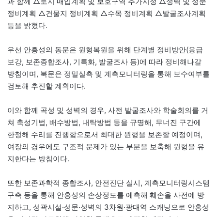
과 함께 △토지 매입계획 및 보호구역 추가지정 △성벽 및 성문
정비계획 △건물지 정비계획 △수목 정비계획 △발굴조사계획
등을 밝혔다.
우선 안흥성의 동문은 원형복원을 위해 단계별 정비방안(응급
보강, 보존종합조사, 기록화, 발굴조사 등)에 따라 정비해나갈
방침이며, 북문은 정밀실측 및 계측모니터링을 통해 보수여부를
검토해 추진할 계획이다.
이와 함께 곡성 및 성벽의 경우, 사전 발굴조사와 학술회의를 거
쳐 축성기법, 배수방법, 내탁방법 등을 규명해, 무너진 구간에
한정해 수리를 진행함으로서 최대한 원형을 보존할 예정이며,
여장의 경우에도 구조적 문제가 있는 부분을 보축해 원형을 유
지한다는 방침이다.
또한 보존과학적 종합조사, 안전진단 실시, 계측모니터링시스템
구축 등을 통해 안흥성의 손상정도를 예측해 훼손을 사전에 방
지하고, 성곽시설·성문·성벽의 3차원·광대역 스캐닝으로 안흥성