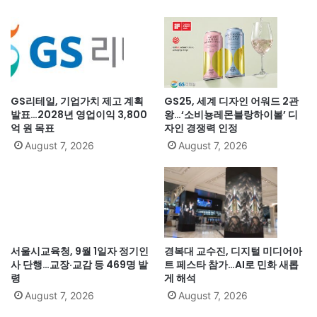
GS리테일, 기업가치 제고 계획
GS25, 세계 디자인 어워드 2관
발표…2028년 영업이익 3,800
왕…‘소비뇽레몬블랑하이볼’ 디
억 원 목표
자인 경쟁력 인정
August 7, 2026
August 7, 2026
서울시교육청, 9월 1일자 정기인
경복대 교수진, 디지털 미디어아
사 단행…교장·교감 등 469명 발
트 페스타 참가…AI로 민화 새롭
령
게 해석
August 7, 2026
August 7, 2026