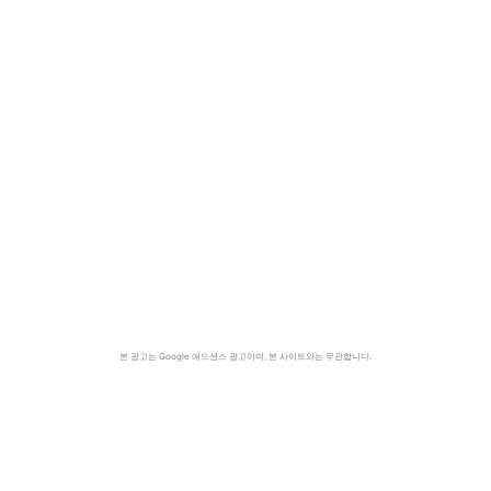
본 광고는 Google 애드센스 광고이며, 본 사이트와는 무관합니다.