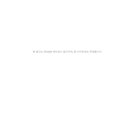
본 광고는 Google 애드센스 광고이며, 본 사이트와는 무관합니다.