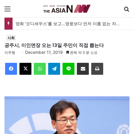
메뉴
영화 ‘오디세우스’를 보고…영웅보다 먼저 이름 없는 자의 목소리를 듣다
사회
공주시, 이인면장 오는 13일 주민이 직접 뽑는다
December 11, 2019
이주형
완독 약 3 분 소요
Facebook
X
WhatsApp
Telegram
Line
이메일
인쇄