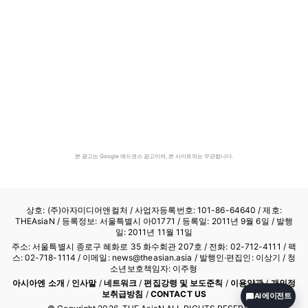
본 광고는 Google 애드센스 광고이며, 본 사이트와는 무관합니다.
상호: (주)아자미디어앤컬처 /
사업자등록번호: 101-86-64640
/ 제호:
THEAsiaN / 등록정보: 서울특별시 아01771 / 등록일: 2011년 9월 6일 / 발행
일: 2011년 11월 11일
주소: 서울특별시 종로구 혜화로 35 화수회관 207호 / 전화: 02-712-4111 /
팩
스: 02-718-1114
/ 이메일: news@theasian.asia / 발행인·편집인: 이상기 / 청
소년보호책임자: 이주형
아시아엔 소개
/
인사말
/
네트워크
/
편집강령 및 보도준칙
/
이용약관
/
개인정
보취급방침
/
CONTACT US
AI 에이전트