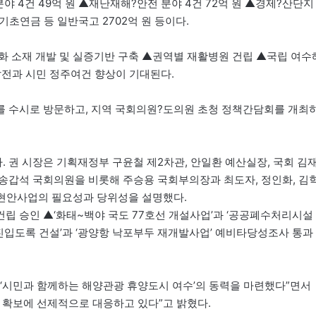
분야 4건 49억 원 ▲재난재해?안전 분야 4건 72억 원 ▲경제?산단지
▲기초연금 등 일반국고 2702억 원 등이다.
 소재 개발 및 실증기반 구축 ▲권역별 재활병원 건립 ▲국립 여수
발전과 시민 정주여건 향상이 기대된다.
를 수시로 방문하고, 지역 국회의원?도의원 초청 정책간담회를 개최
 권 시장은 기획재정부 구윤철 제2차관, 안일환 예산실장, 국회 김
송갑석 국회의원을 비롯해 주승용 국회부의장과 최도자, 정인화, 김
역 현안사업의 필요성과 당위성을 설명했다.
립 승인 ▲‘화태~백야 국도 77호선 개설사업’과 ‘공공폐수처리시설
입도록 건설’과 ‘광양항 낙포부두 재개발사업’ 예비타당성조사 통과
차 ‘시민과 함께하는 해양관광 휴양도시 여수’의 동력을 마련했다”면서
국비 확보에 선제적으로 대응하고 있다”고 밝혔다.