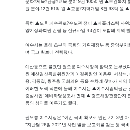
문화?체육?관광?교육 분야 9건 100억 원 ▲보건복지 
원 분야 12건 61억 원 ▲교통?지역개발 8건 93억 원 
특히 ▲노후 폐수관로?수도관 정비 ▲폐플라스틱 자원화
양기상과학원 건립 등 신규사업 43건이 포함돼 지역 
여수시는 올해 초부터 국회와 기획재정부 등 중앙부처
며 국고 확보에 전력했다.
예산통으로 불렸던 권오봉 여수시장의 활약도 눈부셨다.
원 예산결산특별위원장과 예결위원인 이용주, 서삼석, 
용, 김동철, 황주홍 국회의원 등을 수차례 찾아가 지
이러한 노력 덕분에 올해 여수시는 ▲여수시립박물관 건
증설사업’ 예비타당성조사 면제 ▲‘경도해양관광단지 진
등의 성과를 이루기도 했다.
권오봉 여수시장은 “이번 국비 확보로 민선 7기 3년 
“지난달 26일 2021년 사업 발굴 보고회를 갖는 등 