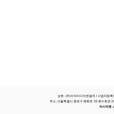
상호: (주)아자미디어앤컬처 /
사업자등록번호
주소: 서울특별시 종로구 혜화로 35 화수회관 207호 
아시아엔 