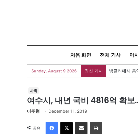
처음 화면
전체 기사
아
최신 기사
Sunday, August 9 2026
사회
여수시, 내년 국비 4816억 확
이주형
December 11, 2019
Facebook
X
이메일
인쇄
공유