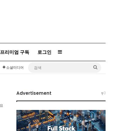
프리미엄 구독
로그인
Sidebar
검
소셜미디어
색
Advertisement
소요