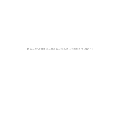
본 광고는 Google 애드센스 광고이며, 본 사이트와는 무관합니다.