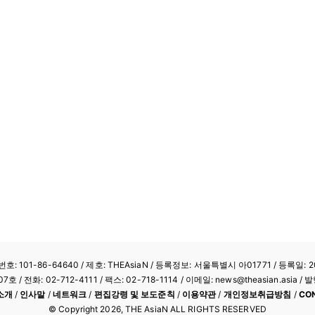
: 101-86-64640
/ 제호: THEAsiaN / 등록정보: 서울특별시 아01771 / 등록일: 20
/ 전화: 02-712-4111 /
팩스: 02-718-1114
/ 이메일: news@theasian.asi
소개
/
인사말
/
네트워크
/
편집강령 및 보도준칙
/
이용약관
/
개인정보취급방침
/
CO
© Copyright
2026
, THE AsiaN ALL RIGHTS RESERVED