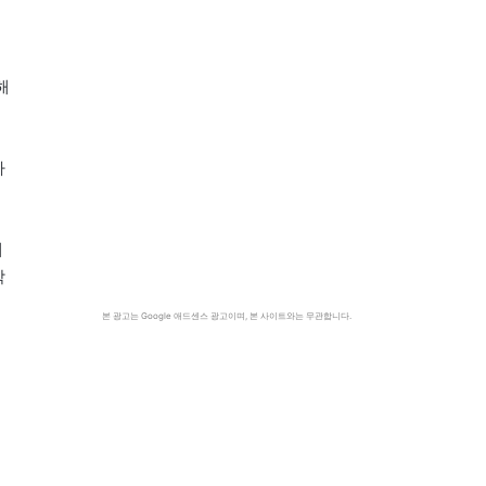
해
하
재
학
본 광고는 Google 애드센스 광고이며, 본 사이트와는 무관합니다.