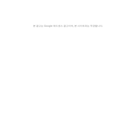
본 광고는 Google 애드센스 광고이며, 본 사이트와는 무관합니다.