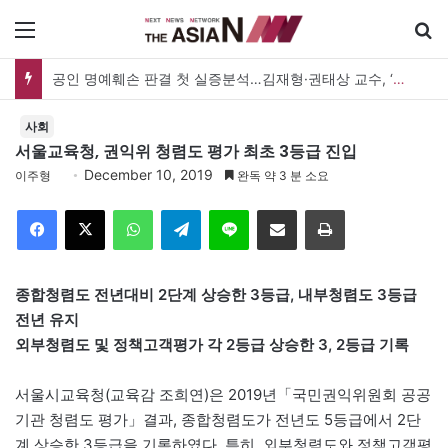
메뉴
공인 명예훼손 판결 첫 실증분석…김재형·권태상 교수, ‘공인 보도준칙’ 제안도
사회
서울교육청, 권익위 청렴도 평가 최초 3등급 진입
December 10, 2019
이주형
완독 약 3 분 소요
Facebook
X
WhatsApp
Telegram
Line
이메일
인쇄
종합청렴도 전년대비 2단계 상승한 3등급, 내부청렴도 3등급
전년 유지
외부청렴도 및 정책고객평가 각 2등급 상승한 3, 2등급 기록
서울시교육청(교육감 조희연)은 2019년「국민권익위원회 공공
기관 청렴도 평가」결과, 종합청렴도가 전년도 5등급에서 2단
계 상승한 3등급을 기록하였다. 특히, 외부청렴도와 정책고객평