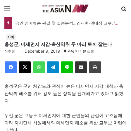
메뉴
공인 명예훼손 판결 첫 실증분석…김재형·권태상 교수, ‘공인 보도준칙’ 제안도
사회
홍성군, 미세먼지 저감·축산악취 두 마리 토끼 잡는다
December 9, 2019
이주형
완독 약 4 분 소요
Facebook
X
WhatsApp
Telegram
Line
이메일
인쇄
홍성군은 군민 체감도와 관심이 높은 미세먼지 저감 대책과 축
산악취 해소를 위해 강도 높은 정책을 전개해가고 있다고 밝혔
다.
우선 군은 고농도 미세먼지에 대한 군민들의 관심이 고조됨에
따라 자치단체 차원에서의 미세먼지 해소를 위한 교두보 마련에
나섰다.