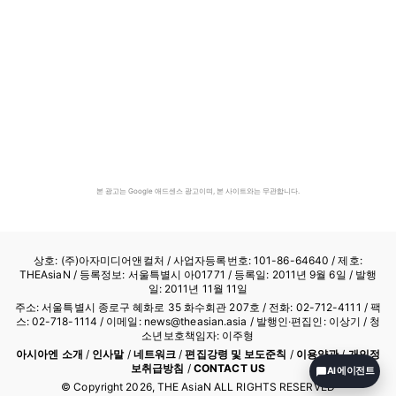
본 광고는 Google 애드센스 광고이며, 본 사이트와는 무관합니다.
상호: (주)아자미디어앤컬처 /
사업자등록번호: 101-86-64640
/ 제호:
THEAsiaN / 등록정보: 서울특별시 아01771 / 등록일: 2011년 9월 6일 / 발행
일: 2011년 11월 11일
주소: 서울특별시 종로구 혜화로 35 화수회관 207호 / 전화: 02-712-4111 /
팩
스: 02-718-1114
/ 이메일: news@theasian.asia / 발행인·편집인: 이상기 / 청
소년보호책임자: 이주형
아시아엔 소개
/
인사말
/
네트워크
/
편집강령 및 보도준칙
/
이용약관
/
개인정
보취급방침
/
CONTACT US
AI 에이전트
© Copyright
2026
, THE AsiaN ALL RIGHTS RESERVED