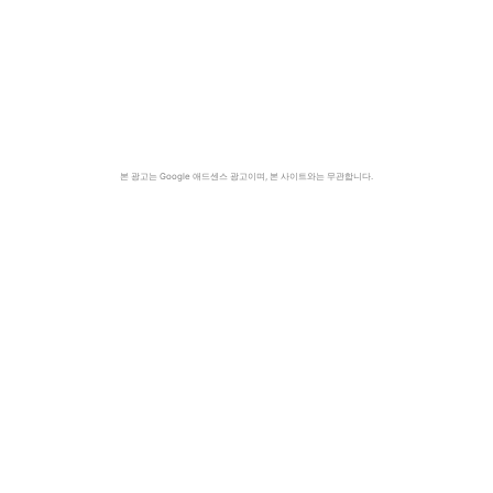
본 광고는 Google 애드센스 광고이며, 본 사이트와는 무관합니다.