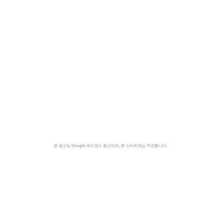
본 광고는 Google 애드센스 광고이며, 본 사이트와는 무관합니다.