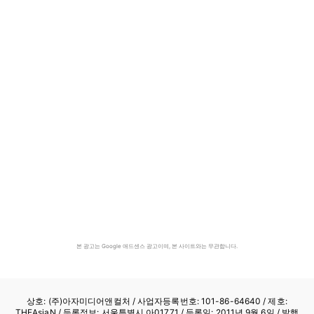
본 광고는 Google 애드센스 광고이며, 본 사이트와는 무관합니다.
상호: (주)아자미디어앤컬처 /
사업자등록번호: 101-86-64640
/ 제호:
THEAsiaN / 등록정보: 서울특별시 아01771 / 등록일: 2011년 9월 6일 / 발행