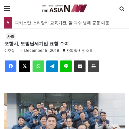
메뉴
파키스탄-스리랑카 교육기관, 쌀·과수 병해 공동 대응
사회
포항시, 모범납세기업 표창 수여
December 9, 2019
이주형
완독 약 3 분 소요
Facebook
X
WhatsApp
Telegram
Line
이메일
인쇄