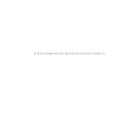
본 광고는 Google 애드센스 광고이며, 본 사이트와는 무관합니다.