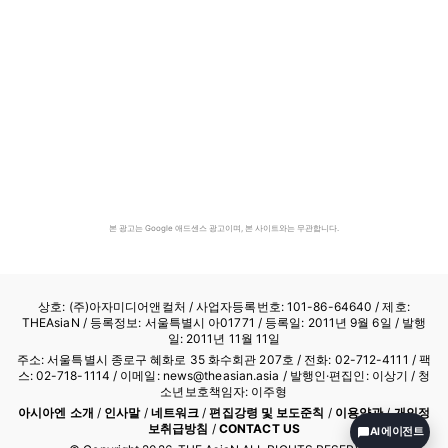
본 광고는 Google 애드센스 광고이며, 본 사이트와는 무관합니다.
상호: (주)아자미디어앤컬처 /
사업자등록번호: 101-86-64640
/ 제호:
THEAsiaN / 등록정보: 서울특별시 아01771 / 등록일: 2011년 9월 6일 / 발행
일: 2011년 11월 11일
주소: 서울특별시 종로구 혜화로 35 화수회관 207호 / 전화: 02-712-4111 /
팩
스: 02-718-1114
/ 이메일: news@theasian.asia / 발행인·편집인: 이상기 / 청
소년보호책임자: 이주형
아시아엔 소개
/
인사말
/
네트워크
/
편집강령 및 보도준칙
/
이용약관
/
개인정
보취급방침
/
CONTACT US
AI 에이전트