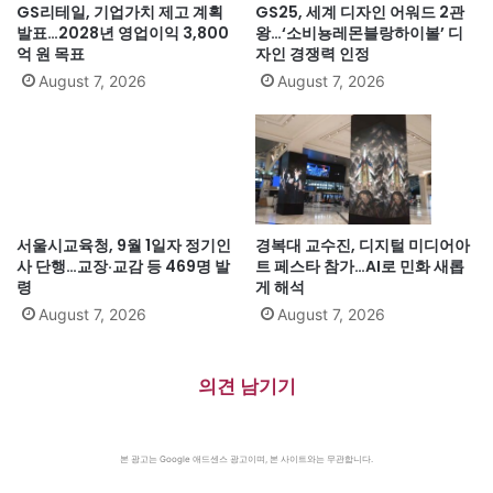
GS리테일, 기업가치 제고 계획
GS25, 세계 디자인 어워드 2관
발표…2028년 영업이익 3,800
왕…‘소비뇽레몬블랑하이볼’ 디
억 원 목표
자인 경쟁력 인정
August 7, 2026
August 7, 2026
서울시교육청, 9월 1일자 정기인
경복대 교수진, 디지털 미디어아
사 단행…교장·교감 등 469명 발
트 페스타 참가…AI로 민화 새롭
령
게 해석
August 7, 2026
August 7, 2026
의견 남기기
본 광고는 Google 애드센스 광고이며, 본 사이트와는 무관합니다.