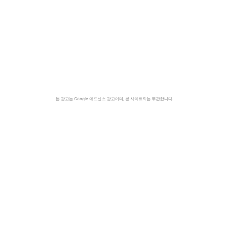
본 광고는 Google 애드센스 광고이며, 본 사이트와는 무관합니다.