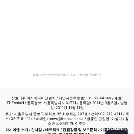
본 광고는 Google 애드센스 광고이며, 본 사이트와는 무관합니다.
상호: (주)아자미디어앤컬처 /
사업자등록번호: 101-86-64640
/ 제호:
THEAsiaN / 등록정보: 서울특별시 아01771 / 등록일: 2011년 9월 6일 / 발행
일: 2011년 11월 11일
주소: 서울특별시 종로구 혜화로 35 화수회관 207호 / 전화: 02-712-4111 /
팩
스: 02-718-1114
/ 이메일: news@theasian.asia / 발행인·편집인: 이상기 / 청
소년보호책임자: 이주형
아시아엔 소개
/
인사말
/
네트워크
/
편집강령 및 보도준칙
/
이용약관
/
개인정