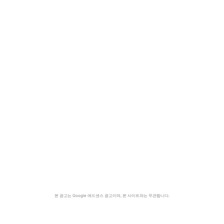
본 광고는 Google 애드센스 광고이며, 본 사이트와는 무관합니다.