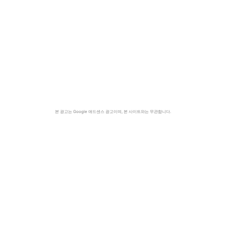
본 광고는 Google 애드센스 광고이며, 본 사이트와는 무관합니다.