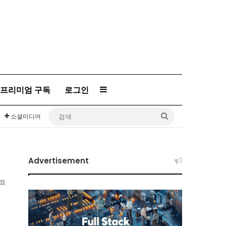
프리미엄 구독
로그인
Sidebar
검
소셜미디어
색
Advertisement
소요