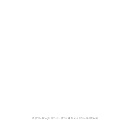
본 광고는 Google 애드센스 광고이며, 본 사이트와는 무관합니다.