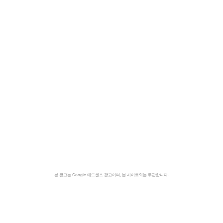
본 광고는 Google 애드센스 광고이며, 본 사이트와는 무관합니다.