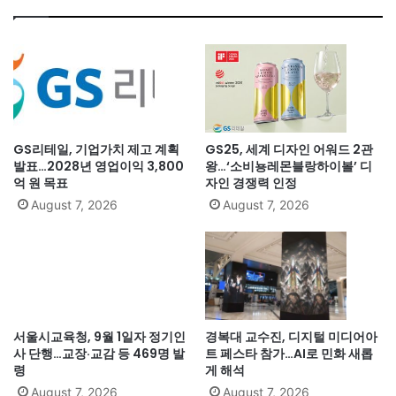
GS리테일, 기업가치 제고 계획
GS25, 세계 디자인 어워드 2관
발표…2028년 영업이익 3,800
왕…‘소비뇽레몬블랑하이볼’ 디
억 원 목표
자인 경쟁력 인정
August 7, 2026
August 7, 2026
서울시교육청, 9월 1일자 정기인
경복대 교수진, 디지털 미디어아
사 단행…교장·교감 등 469명 발
트 페스타 참가…AI로 민화 새롭
령
게 해석
August 7, 2026
August 7, 2026