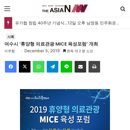
메뉴
유가협 창립 40주년 기념식…12일 오후 남영동 민주화운동기념관
사회
여수시 ‘휴양형 의료관광 MICE 육성포럼’ 개최
December 5, 2019
이주형
완독 약 2 분 소요
Facebook
X
WhatsApp
Telegram
Line
이메일
인쇄