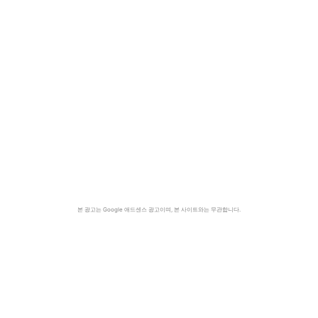
본 광고는 Google 애드센스 광고이며, 본 사이트와는 무관합니다.