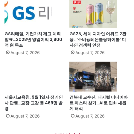
GS리테일, 기업가치 제고 계획
GS25, 세계 디자인 어워드 2관
발표…2028년 영업이익 3,800
왕…‘소비뇽레몬블랑하이볼’ 디
억 원 목표
자인 경쟁력 인정
August 7, 2026
August 7, 2026
서울시교육청, 9월 1일자 정기인
경복대 교수진, 디지털 미디어아
사 단행…교장·교감 등 469명 발
트 페스타 참가…AI로 민화 새롭
령
게 해석
August 7, 2026
August 7, 2026