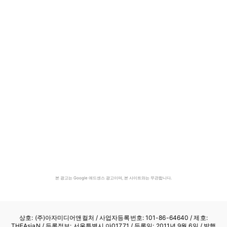
본 광고는 Google 애드센스 광고이며, 본 사이트와는 무관합니다.
상호: (주)아자미디어앤컬처 /
사업자등록번호: 101-86-64640
/ 제호:
THEAsiaN / 등록정보: 서울특별시 아01771 / 등록일: 2011년 9월 6일 / 발행