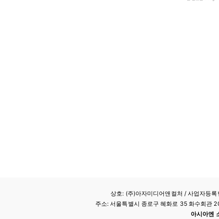
상호: (주)아자미디어앤컬처 /
사업자등록번호
주소: 서울특별시 종로구 혜화로 35 화수회관 207호 
아시아엔 