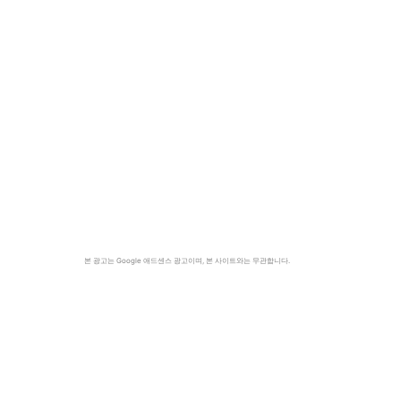
본 광고는 Google 애드센스 광고이며, 본 사이트와는 무관합니다.