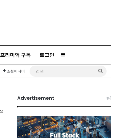
프리미엄 구독
로그인
Sidebar
검
소셜미디어
색
Advertisement
소요