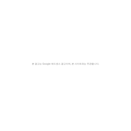
본 광고는 Google 애드센스 광고이며, 본 사이트와는 무관합니다.