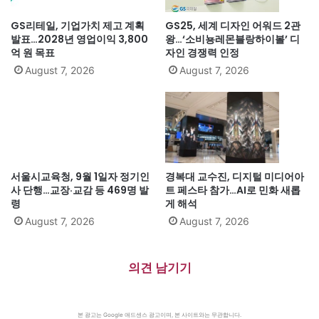
GS리테일, 기업가치 제고 계획
GS25, 세계 디자인 어워드 2관
발표…2028년 영업이익 3,800
왕…‘소비뇽레몬블랑하이볼’ 디
억 원 목표
자인 경쟁력 인정
August 7, 2026
August 7, 2026
서울시교육청, 9월 1일자 정기인
경복대 교수진, 디지털 미디어아
사 단행…교장·교감 등 469명 발
트 페스타 참가…AI로 민화 새롭
령
게 해석
August 7, 2026
August 7, 2026
의견 남기기
본 광고는 Google 애드센스 광고이며, 본 사이트와는 무관합니다.