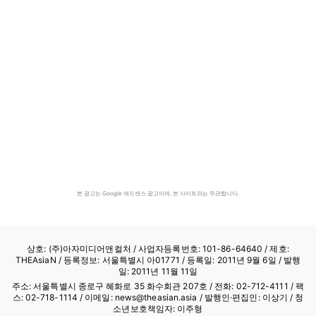
본 광고는 Google 애드센스 광고이며, 본 사이트와는 무관합니다.
상호: (주)아자미디어앤컬처 /
사업자등록번호: 101-86-64640
/ 제호:
THEAsiaN / 등록정보: 서울특별시 아01771 / 등록일: 2011년 9월 6일 / 발행
일: 2011년 11월 11일
주소: 서울특별시 종로구 혜화로 35 화수회관 207호 / 전화: 02-712-4111 /
팩
스: 02-718-1114
/ 이메일: news@theasian.asia / 발행인·편집인: 이상기 / 청
소년보호책임자: 이주형