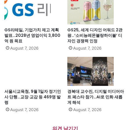
GS리테일, 기업가치 제고 계획
GS25, 세계 디자인 어워드 2관
발표…2028년 영업이익 3,800
왕…‘소비뇽레몬블랑하이볼’ 디
억 원 목표
자인 경쟁력 인정
August 7, 2026
August 7, 2026
서울시교육청, 9월 1일자 정기인
경복대 교수진, 디지털 미디어아
사 단행…교장·교감 등 469명 발
트 페스타 참가…AI로 민화 새롭
령
게 해석
August 7, 2026
August 7, 2026
의견 남기기