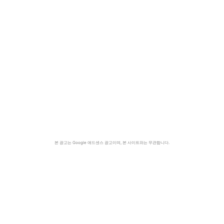
본 광고는 Google 애드센스 광고이며, 본 사이트와는 무관합니다.