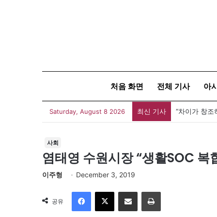
처음 화면
전체 기사
아
최신 기사
“차이가 창조
Saturday, August 8 2026
사회
염태영 수원시장 “생활SOC 복
이주형
December 3, 2019
Facebook
X
이메일
인쇄
공유