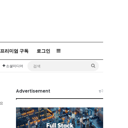
프리미엄 구독
로그인
Sidebar
검
소셜미디어
색
Advertisement
소요