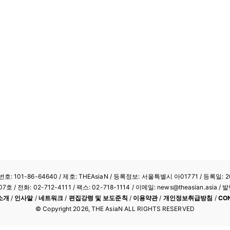
: 101-86-64640
/ 제호: THEAsiaN / 등록정보: 서울특별시 아01771 / 등록일: 20
/ 전화: 02-712-4111 /
팩스: 02-718-1114
/ 이메일: news@theasian.asi
소개
/
인사말
/
네트워크
/
편집강령 및 보도준칙
/
이용약관
/
개인정보취급방침
/
CO
© Copyright
2026
, THE AsiaN ALL RIGHTS RESERVED