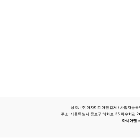
상호: (주)아자미디어앤컬처 /
사업자등록번호
주소: 서울특별시 종로구 혜화로 35 화수회관 207호 
아시아엔 