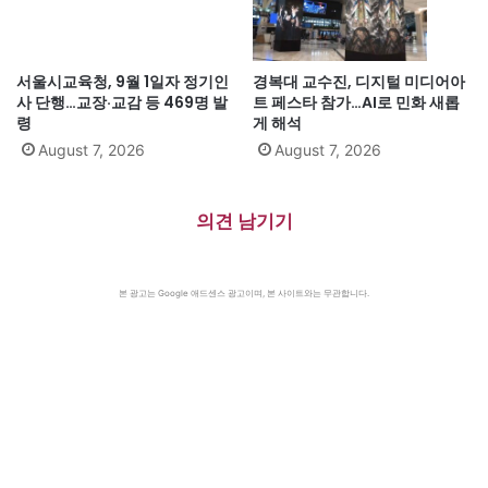
서울시교육청, 9월 1일자 정기인
경복대 교수진, 디지털 미디어아
사 단행…교장·교감 등 469명 발
트 페스타 참가…AI로 민화 새롭
령
게 해석
August 7, 2026
August 7, 2026
의견 남기기
본 광고는 Google 애드센스 광고이며, 본 사이트와는 무관합니다.