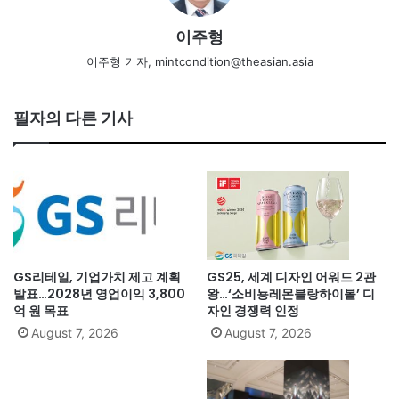
이주형
이주형 기자, mintcondition@theasian.asia
필자의 다른 기사
GS리테일, 기업가치 제고 계획
GS25, 세계 디자인 어워드 2관
발표…2028년 영업이익 3,800
왕…‘소비뇽레몬블랑하이볼’ 디
억 원 목표
자인 경쟁력 인정
August 7, 2026
August 7, 2026