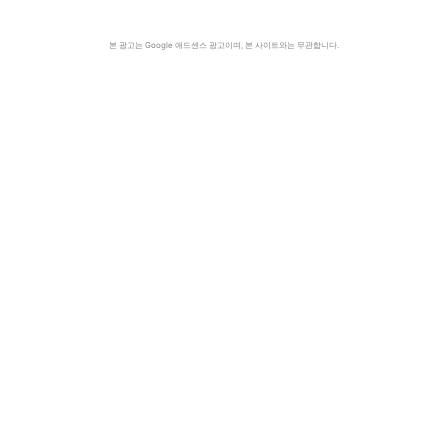
본 광고는 Google 애드센스 광고이며, 본 사이트와는 무관합니다.