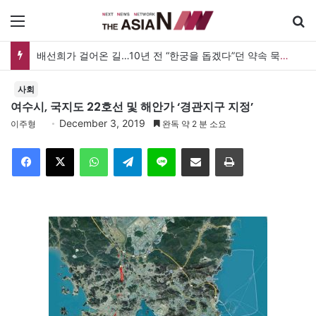
메뉴
배선희가 걸어온 길…10년 전 “한궁을 돕겠다”던 약속 묵묵히 실천
사회
여수시, 국지도 22호선 및 해안가 ‘경관지구 지정’
December 3, 2019
이주형
완독 약 2 분 소요
Facebook
X
WhatsApp
Telegram
Line
이메일
인쇄