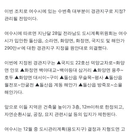
이번 조치로 여수시에 있는 수변축 대부분이 경관지구로 지정?
관리될 전망이다.
여수시에 따르면 지난달 28일 전라남도 도시계획위원회는 여수
시가 입안한 돌산읍, 소라면, 화양면, 화정면, 국지도 및 해안가
290만㎡에 대한 경관지구 지정을 원안대로 의결했다.
이번에 지정된 경관지구는 ▲국지도 22호선 덕양교차로~화양
면 안포 ▲화정면 백야대교~백야등대 삼거리 ▲화양면 용주~
호두 ▲화양면 대서이~구미 ▲돌산읍 무슬목~평사 ▲돌산읍
월전포~안굴전 ▲돌산읍 계동 해안가 ▲돌산읍 방죽포~소율
해안가다.
앞으로 이들 지역은 건축물 높이가 3층, 12m이하로 한정되고,
자연순환시설, 공장, 묘지 관련시설 등의 입지가 제한된다.
여수시는 12월 중 도시관리계획(용도지구) 결정과 지형도면 고