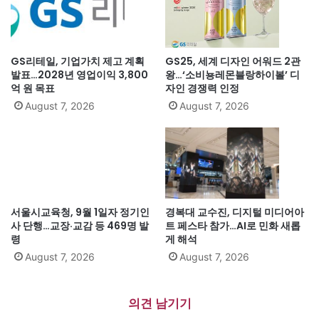
GS리테일, 기업가치 제고 계획
GS25, 세계 디자인 어워드 2관
발표…2028년 영업이익 3,800
왕…‘소비뇽레몬블랑하이볼’ 디
억 원 목표
자인 경쟁력 인정
August 7, 2026
August 7, 2026
서울시교육청, 9월 1일자 정기인
경복대 교수진, 디지털 미디어아
사 단행…교장·교감 등 469명 발
트 페스타 참가…AI로 민화 새롭
령
게 해석
August 7, 2026
August 7, 2026
의견 남기기