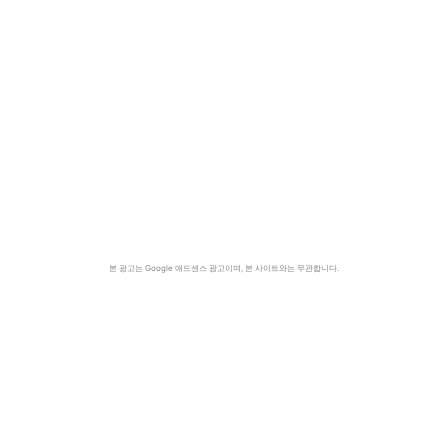
본 광고는 Google 애드센스 광고이며, 본 사이트와는 무관합니다.