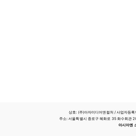
상호: (주)아자미디어앤컬처 /
사업자등록번호
주소: 서울특별시 종로구 혜화로 35 화수회관 207호 
아시아엔 