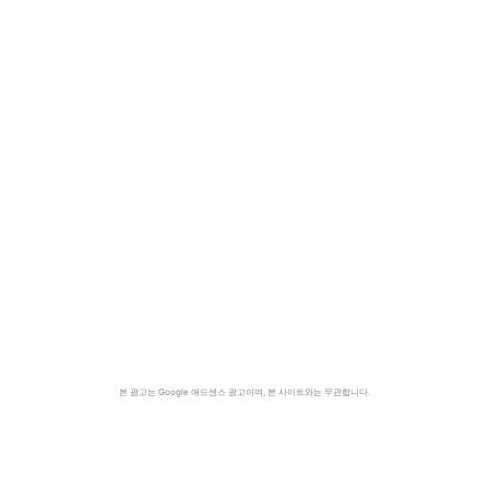
본 광고는 Google 애드센스 광고이며, 본 사이트와는 무관합니다.