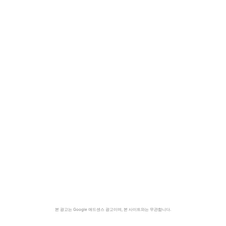
본 광고는 Google 애드센스 광고이며, 본 사이트와는 무관합니다.