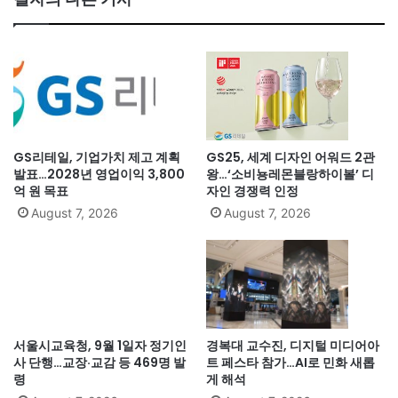
GS리테일, 기업가치 제고 계획
GS25, 세계 디자인 어워드 2관
발표…2028년 영업이익 3,800
왕…‘소비뇽레몬블랑하이볼’ 디
억 원 목표
자인 경쟁력 인정
August 7, 2026
August 7, 2026
서울시교육청, 9월 1일자 정기인
경복대 교수진, 디지털 미디어아
사 단행…교장·교감 등 469명 발
트 페스타 참가…AI로 민화 새롭
령
게 해석