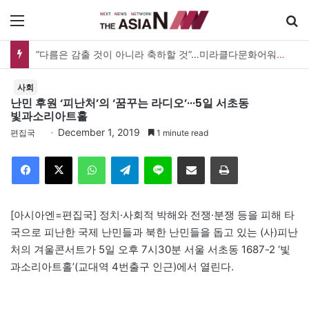
메뉴
“사람을 위한 생각이라면 현실과 생각 사이에 돌다리 하나는 놓아야 하지 않을까”
사회
난민 후원 ‘피난처’의 ‘꿈꾸는 라디오’···5일 서초동
빛과소리아트홀
December 1, 2019
편집국
1 minute read
Facebook
X
WhatsApp
Telegram
Line
이메일
인쇄
[아시아엔=편집국] 정치·사회적 박해와 전쟁·분쟁 등을 피해 타
국으로 피난한 국제 난민들과 북한 난민들을 돕고 있는 (사)피난
처의 겨울콘서트가 5일 오후 7시30분 서울 서초동 1687-2 ‘빛
과소리아트홀’(교대역 4번출구 인근)에서 열린다.