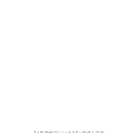
본 광고는 Google 애드센스 광고이며, 본 사이트와는 무관합니다.