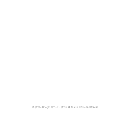
본 광고는 Google 애드센스 광고이며, 본 사이트와는 무관합니다.