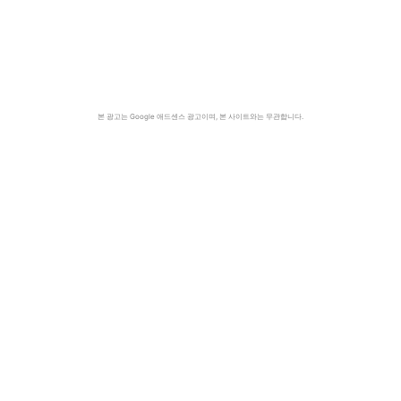
본 광고는 Google 애드센스 광고이며, 본 사이트와는 무관합니다.