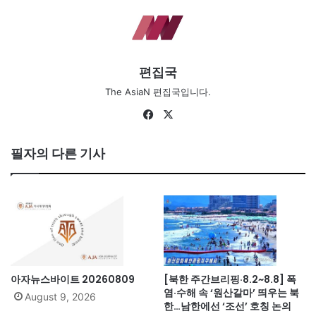
편집국
The AsiaN 편집국입니다.
Fa
X
ce
bo
필자의 다른 기사
ok
아자뉴스바이트 20260809
[북한 주간브리핑·8.2~8.8] 폭
염·수해 속 ‘원산갈마’ 띄우는 북
August 9, 2026
한…남한에선 ‘조선’ 호칭 논의