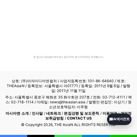
본 광고는 Google 애드센스 광고이며, 본 사이트와는 무관합니다.
상호: (주)아자미디어앤컬처 /
사업자등록번호: 101-86-64640
/ 제호:
THEAsiaN / 등록정보: 서울특별시 아01771 / 등록일: 2011년 9월 6일 / 발행
일: 2011년 11월 11일
주소: 서울특별시 종로구 혜화로 35 화수회관 207호 / 전화: 02-712-4111 /
팩
스: 02-718-1114
/ 이메일: news@theasian.asia / 발행인·편집인: 이상기 / 청
소년보호책임자: 이주형
아시아엔 소개
/
인사말
/
네트워크
/
편집강령 및 보도준칙
/
이용약관
/
개인정
보취급방침
/
CONTACT US
AI 에이전트
© Copyright
2026
, THE AsiaN ALL RIGHTS RESERVED