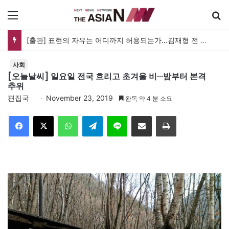
메뉴
[출판] 표현의 자유는 어디까지 허용되는가…김재형 전 대법관 ‘언론과 인격권’
사회
[오늘날씨] 일요일 전국 흐리고 초겨울 비···밤부터 본격
추위
편집국
November 23, 2019
완독 약 4 분 소요
Facebook
X
WhatsApp
Telegram
Line
이메일
인쇄