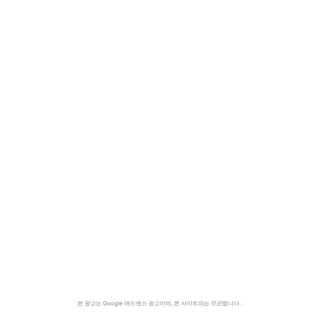
본 광고는 Google 애드센스 광고이며, 본 사이트와는 무관합니다.