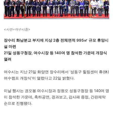
<사진=여수시청>
장수리 화남분교 부지에 지상 2층 전체면적 995㎡ 규모 휴양시
설 마련
21일 성동구청장, 여수시장 등 140여 명 참석한 가운데 개장식
열려
여수시는 지난 21일 화양면 장수리에서 ‘성동구 힐링센터 휴(休)
여수캠프 개장식’이 열렸다고 22일 밝혔다.
이날 행사는 권오봉 여수시장과 정원오 성동구청장 등 140여 명
이 참석한 가운데, 축하공연, 경과보고, 감사패 증정, 간판제막
순으로 진행됐다.