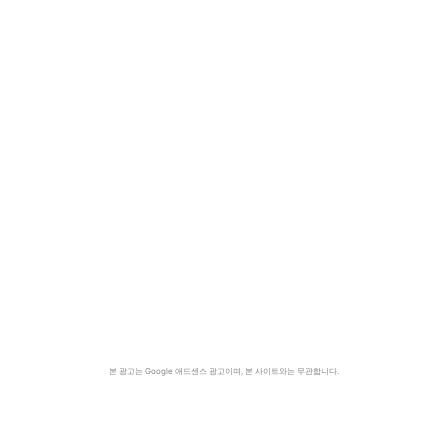
본 광고는 Google 애드센스 광고이며, 본 사이트와는 무관합니다.