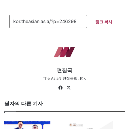
링크 복사
편집국
The AsiaN 편집국입니다.
Fa
X
ce
bo
필자의 다른 기사
ok