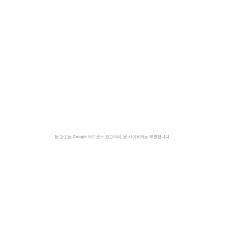
본 광고는 Google 애드센스 광고이며, 본 사이트와는 무관합니다.