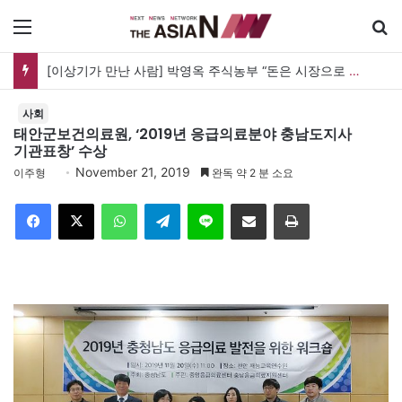
메뉴
[이상기가 만난 사람] 박영옥 주식농부 “돈은 시장으로 갔지만, 투자는 사라지고 거래만 남았다”
사회
태안군보건의료원, ‘2019년 응급의료분야 충남도지사
기관표창’ 수상
November 21, 2019
이주형
완독 약 2 분 소요
Facebook
X
WhatsApp
Telegram
Line
이메일
인쇄