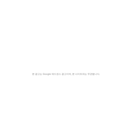
본 광고는 Google 애드센스 광고이며, 본 사이트와는 무관합니다.