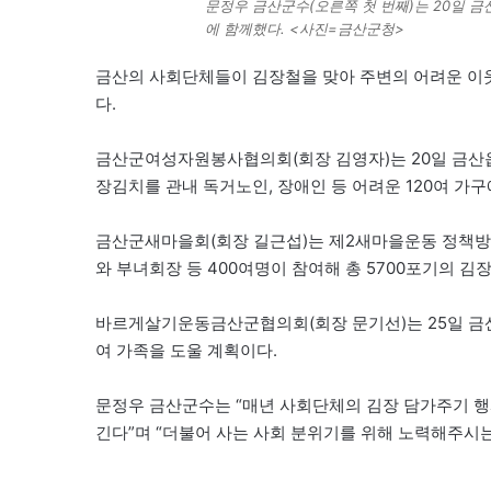
문정우 금산군수(오른쪽 첫 번째)는 20일 
에 함께했다. <사진=금산군청>
금산의 사회단체들이 김장철을 맞아 주변의 어려운 이
다.
금산군여성자원봉사협의회(회장 김영자)는 20일 금산읍
장김치를 관내 독거노인, 장애인 등 어려운 120여 가구
금산군새마을회(회장 길근섭)는 제2새마을운동 정책방향
와 부녀회장 등 400여명이 참여해 총 5700포기의 
바르게살기운동금산군협의회(회장 문기선)는 25일 금산
여 가족을 도울 계획이다.
문정우 금산군수는 “매년 사회단체의 김장 담가주기 행
긴다”며 “더불어 사는 사회 분위기를 위해 노력해주시