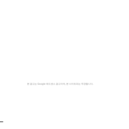
본 광고는 Google 애드센스 광고이며, 본 사이트와는 무관합니다.