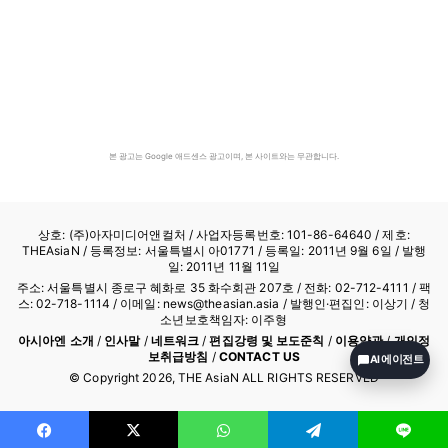
본 광고는 Google 애드센스 광고이며, 본 사이트와는 무관합니다.
상호: (주)아자미디어앤컬처 /
사업자등록번호: 101-86-64640
/ 제호:
THEAsiaN / 등록정보: 서울특별시 아01771 / 등록일: 2011년 9월 6일 / 발행
일: 2011년 11월 11일
주소: 서울특별시 종로구 혜화로 35 화수회관 207호 / 전화: 02-712-4111 /
팩
스: 02-718-1114
/ 이메일: news@theasian.asia / 발행인·편집인: 이상기 / 청
소년보호책임자: 이주형
아시아엔 소개
/
인사말
/
네트워크
/
편집강령 및 보도준칙
/
이용약관
/
개인정
보취급방침
/
CONTACT US
AI 에이전트
© Copyright
2026
, THE AsiaN ALL RIGHTS RESERVED