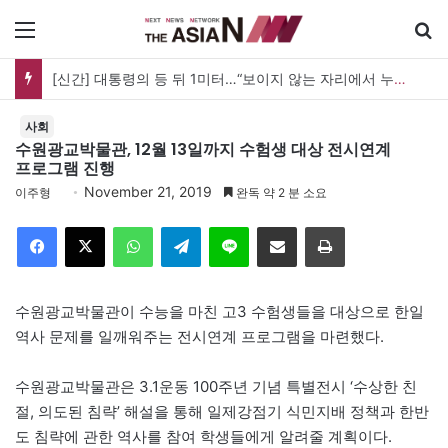
메뉴
[신간] 대통령의 등 뒤 1미터…“보이지 않는 자리에서 누구를 지킨다는 것”
사회
수원광교박물관, 12월 13일까지 수험생 대상 전시연계
프로그램 진행
November 21, 2019
이주형
완독 약 2 분 소요
Facebook
X
WhatsApp
Telegram
Line
이메일
인쇄
수원광교박물관이 수능을 마친 고3 수험생들을 대상으로 한일
역사 문제를 일깨워주는 전시연계 프로그램을 마련했다.
수원광교박물관은 3.1운동 100주년 기념 특별전시 ‘수상한 친
절, 의도된 침략’ 해설을 통해 일제강점기 식민지배 정책과 한반
도 침략에 관한 역사를 참여 학생들에게 알려줄 계획이다.