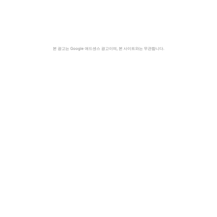
본 광고는 Google 애드센스 광고이며, 본 사이트와는 무관합니다.