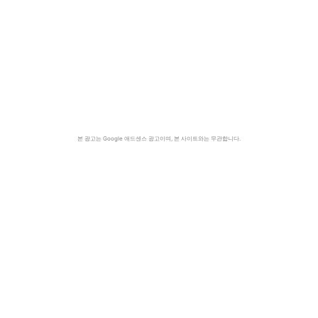
본 광고는 Google 애드센스 광고이며, 본 사이트와는 무관합니다.