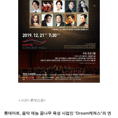
<사진=롯데쇼핑>
롯데마트, 음악 재능 꿈나무 육성 사업인 “Dream캐쳐스”의 연