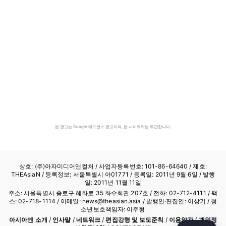
본 광고는 Google 애드센스 광고이며, 본 사이트와는 무관합니다.
상호: (주)아자미디어앤컬처 /
사업자등록번호: 101-86-64640
/ 제호:
THEAsiaN / 등록정보: 서울특별시 아01771 / 등록일: 2011년 9월 6일 / 발행
일: 2011년 11월 11일
주소: 서울특별시 종로구 혜화로 35 화수회관 207호 / 전화: 02-712-4111 /
팩
스: 02-718-1114
/ 이메일: news@theasian.asia / 발행인·편집인: 이상기 / 청
소년보호책임자: 이주형
아시아엔 소개
/
인사말
/
네트워크
/
편집강령 및 보도준칙
/
이용약관
/
개인정