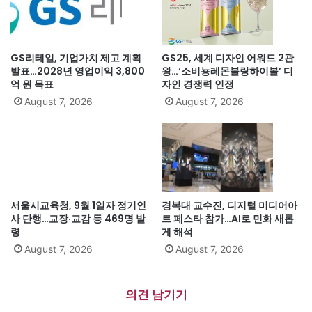
GS리테일, 기업가치 제고 계획
GS25, 세계 디자인 어워드 2관
발표…2028년 영업이익 3,800
왕…‘소비뇽레몬블랑하이볼’ 디
억 원 목표
자인 경쟁력 인정
August 7, 2026
August 7, 2026
서울시교육청, 9월 1일자 정기인
경복대 교수진, 디지털 미디어아
사 단행…교장·교감 등 469명 발
트 페스타 참가…AI로 민화 새롭
령
게 해석
August 7, 2026
August 7, 2026
의견 남기기