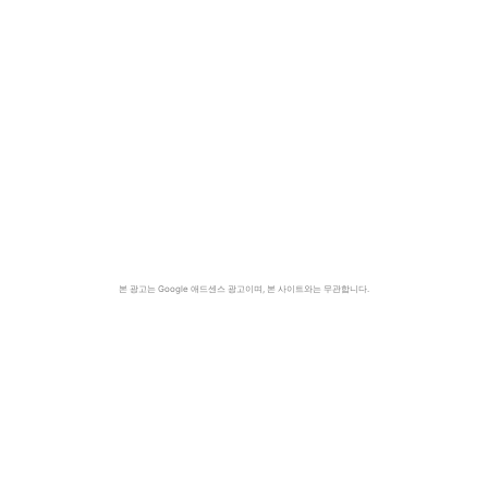
본 광고는 Google 애드센스 광고이며, 본 사이트와는 무관합니다.