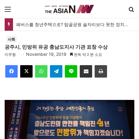
메뉴
폐버스를 청년주택으로? 탑골공원 술자리보다 못한 정치의 상상력
사회
공주시, 민방위 유공 충남도지사 기관 표창 수상
November 19, 2019
이주형
완독 약 2 분 소요
Facebook
X
WhatsApp
Telegram
Line
이메일
인쇄