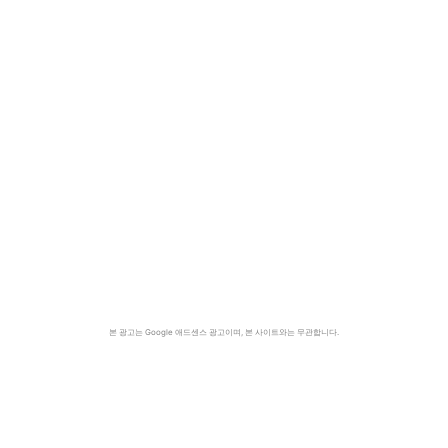
본 광고는 Google 애드센스 광고이며, 본 사이트와는 무관합니다.