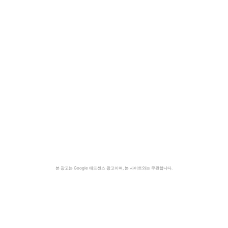
본 광고는 Google 애드센스 광고이며, 본 사이트와는 무관합니다.