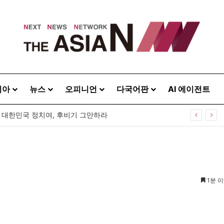
시아
뉴스
오피니언
다국어판
AI 에이전트
] 대한민국 정치여, 후비기 그만하라
1분 