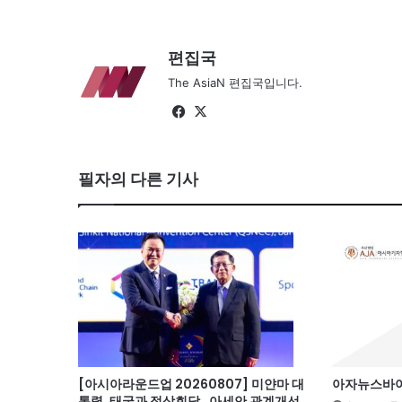
편집국
The AsiaN 편집국입니다.
Fa
X
ce
bo
필자의 다른 기사
ok
[아시아라운드업 20260807] 미얀마 대
아자뉴스바이트
통령, 태국과 정상회담…아세안 관계개선