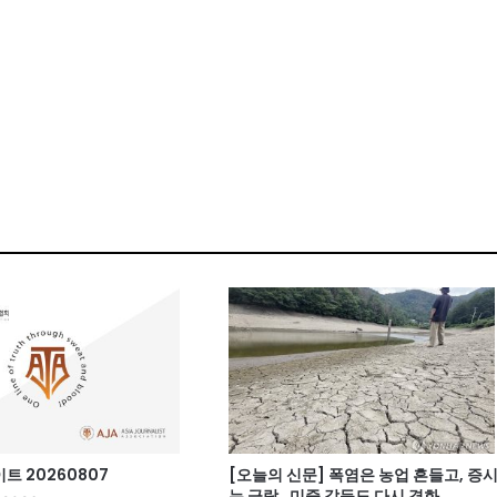
 20260807
[오늘의 신문] 폭염은 농업 흔들고, 증
는 급락…미중 갈등도 다시 격화