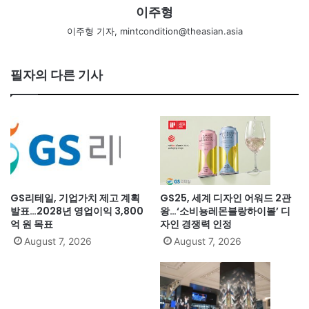
이주형
이주형 기자, mintcondition@theasian.asia
필자의 다른 기사
GS리테일, 기업가치 제고 계획
GS25, 세계 디자인 어워드 2관
발표…2028년 영업이익 3,800
왕…‘소비뇽레몬블랑하이볼’ 디
억 원 목표
자인 경쟁력 인정
August 7, 2026
August 7, 2026