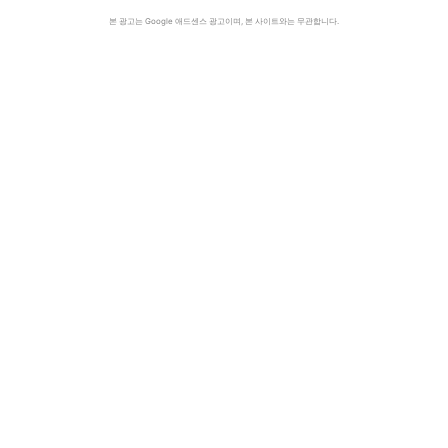
본 광고는 Google 애드센스 광고이며, 본 사이트와는 무관합니다.