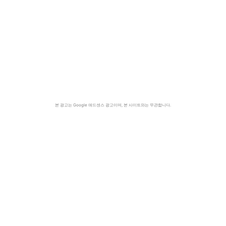
본 광고는 Google 애드센스 광고이며, 본 사이트와는 무관합니다.