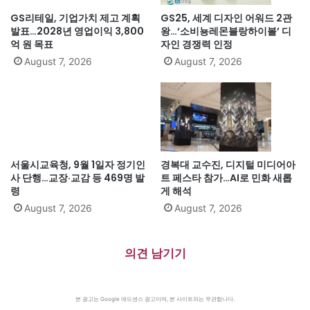
GS리테일, 기업가치 제고 계획
GS25, 세계 디자인 어워드 2관
발표…2028년 영업이익 3,800
왕…‘소비뇽레몬블랑하이볼’ 디
억 원 목표
자인 경쟁력 인정
August 7, 2026
August 7, 2026
서울시교육청, 9월 1일자 정기인
경복대 교수진, 디지털 미디어아
사 단행…교장·교감 등 469명 발
트 페스타 참가…AI로 민화 새롭
령
게 해석
August 7, 2026
August 7, 2026
의견 남기기
본 광고는 Google 애드센스 광고이며, 본 사이트와는 무관합니다.