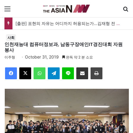
메뉴
[출판] 표현의 자유는 어디까지 허용되는가…김재형 전 대법관 ‘언론과 인격권’
사회
인천재능대 컴퓨터정보과, 남동구장애인IT경진대회 자원
봉사
October 31, 2019
이주형
완독 약 2 분 소요
Facebook
X
WhatsApp
Telegram
Line
이메일
인쇄