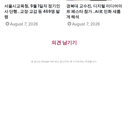
서울시교육청, 9월 1일자 정기인
경복대 교수진, 디지털 미디어아
사 단행…교장·교감 등 469명 발
트 페스타 참가…AI로 민화 새롭
령
게 해석
August 7, 2026
August 7, 2026
의견 남기기
본 광고는 Google 애드센스 광고이며, 본 사이트와는 무관합니다.