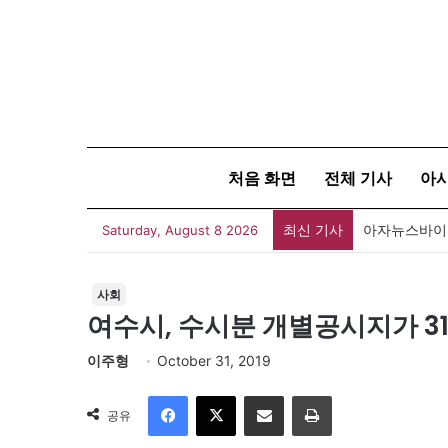
처음 화면
전체 기사
아
최신 기사
아자뉴스바이트
Saturday, August 8 2026
사회
여수시, 수시분 개별공시지가 3
이주형
October 31, 2019
Facebook
X
이메일
인쇄
공유