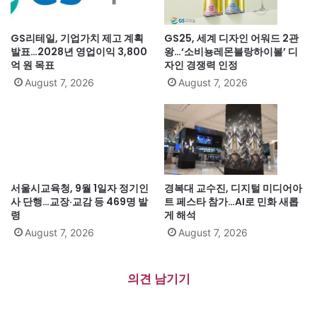
GS리테일, 기업가치 제고 계획
GS25, 세계 디자인 어워드 2관
발표…2028년 영업이익 3,800
왕…‘소비뇽레몬블랑하이볼’ 디
억 원 목표
자인 경쟁력 인정
August 7, 2026
August 7, 2026
서울시교육청, 9월 1일자 정기인
경복대 교수진, 디지털 미디어아
사 단행…교장·교감 등 469명 발
트 페스타 참가…AI로 민화 새롭
령
게 해석
August 7, 2026
August 7, 2026
의견 남기기