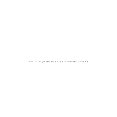
본 광고는 Google 애드센스 광고이며, 본 사이트와는 무관합니다.