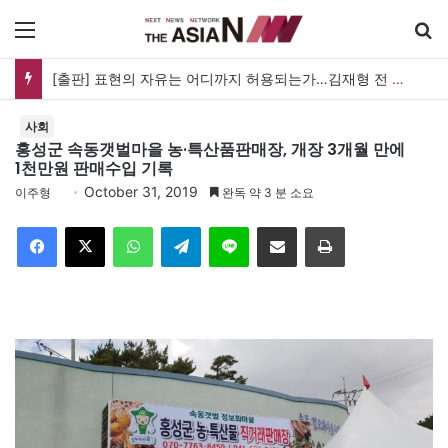
메뉴
[출판] 표현의 자유는 어디까지 허용되는가…김재형 전 대법관 ‘언론과 인격권’
사회
홍성군 속동갯벌마을 농·특산품판매장, 개장 3개월 만에
1천만원 판매수입 기록
October 31, 2019
이주형
완독 약 3 분 소요
Facebook
X
WhatsApp
Telegram
Line
이메일
인쇄