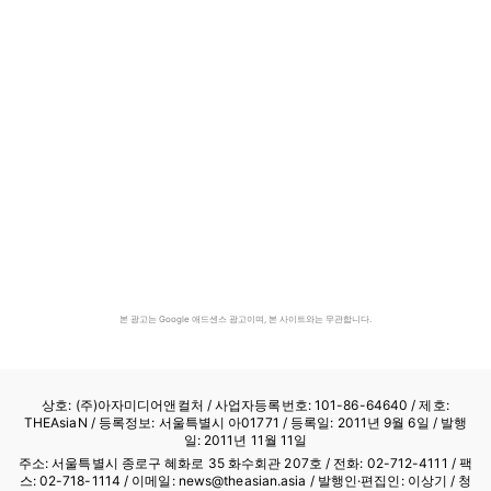
본 광고는 Google 애드센스 광고이며, 본 사이트와는 무관합니다.
상호: (주)아자미디어앤컬처 /
사업자등록번호: 101-86-64640
/ 제호:
THEAsiaN / 등록정보: 서울특별시 아01771 / 등록일: 2011년 9월 6일 / 발행
일: 2011년 11월 11일
주소: 서울특별시 종로구 혜화로 35 화수회관 207호 / 전화: 02-712-4111 /
팩
스: 02-718-1114
/ 이메일: news@theasian.asia / 발행인·편집인: 이상기 / 청