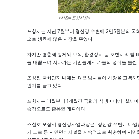
<사진=포항시청>
포항시는 지난 7월부터 형산강 수변에 2만5천본의 국
으로 생육에 많은 지장을 주었다.
하지만 병충해 방제와 보식, 환경정비 등 포항시의 발
를 내뿜으며 지나가는 시민들에게 가을의 정취를 물씬 
조성된 국화단지 내에는 젊은 남녀들이 사랑을 고백하
인기를 끌고 있디.
포항시는 11월부터 1개월간 국화의 식생이야기, 철새
습장으로도 활용할 계획이다.
조철호 포항시 형산강사업과장은 “형산강 수변에 다양
거 도로 등 시민편의시설을 지속적으로 확충하여 시민들