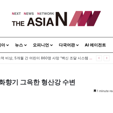
시아
뉴스
오피니언
다국어판
AI 에이전트
방글라데시 홍역 비상, 5개월 간 어린이 860명 사망 “백신 조달 시스템 변경이 화근”
화향기 그윽한 형산강 수변
1 minute re