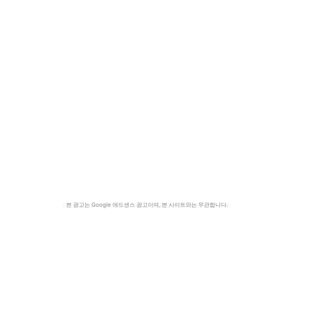
본 광고는 Google 애드센스 광고이며, 본 사이트와는 무관합니다.