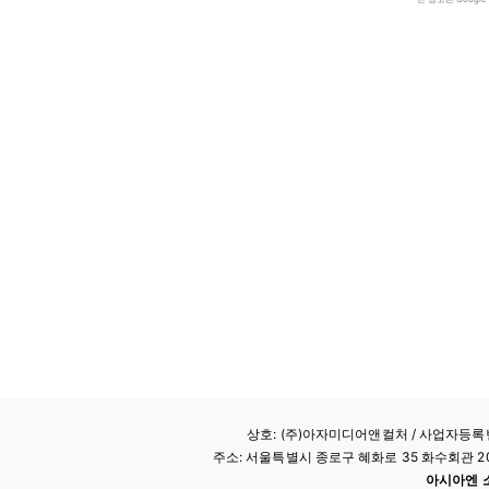
상호: (주)아자미디어앤컬처 /
사업자등록번호
주소: 서울특별시 종로구 혜화로 35 화수회관 207호 
아시아엔 