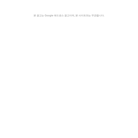
본 광고는 Google 애드센스 광고이며, 본 사이트와는 무관합니다.