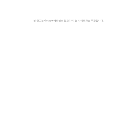
본 광고는 Google 애드센스 광고이며, 본 사이트와는 무관합니다.