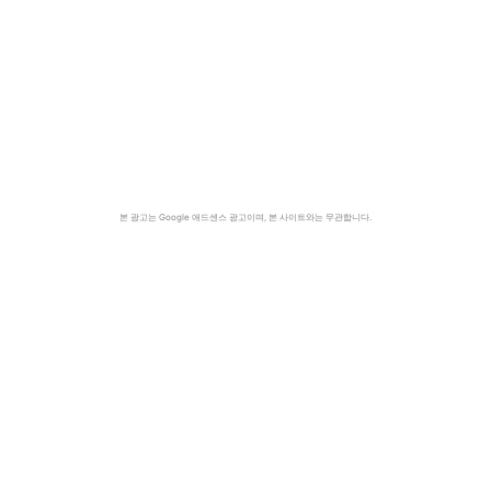
본 광고는 Google 애드센스 광고이며, 본 사이트와는 무관합니다.