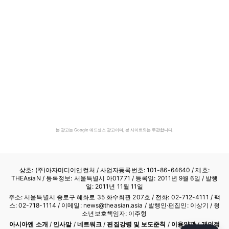
본 광고는 Google 애드센스 광고이며, 본 사이트와는 무관합니다.
상호: (주)아자미디어앤컬처 /
사업자등록번호: 101-86-64640
/ 제호:
THEAsiaN / 등록정보: 서울특별시 아01771 / 등록일: 2011년 9월 6일 / 발행
일: 2011년 11월 11일
주소: 서울특별시 종로구 혜화로 35 화수회관 207호 / 전화: 02-712-4111 /
팩
스: 02-718-1114
/ 이메일: news@theasian.asia / 발행인·편집인: 이상기 / 청
소년보호책임자: 이주형
아시아엔 소개
/
인사말
/
네트워크
/
편집강령 및 보도준칙
/
이용약관
/
개인정